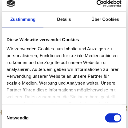
Das
Museum Salz & Moor
↗
liegt direkt an der
B305 zwischen Grassau und Rottau.
Zustimmung
Details
Über Cookies
Die Haltestelle Klaushäusl wird von den
normalen Linienbussen und von der
Diese Webseite verwendet Cookies
Chiemseeringlinie angefahren. Am Haus führt
Wir verwenden Cookies, um Inhalte und Anzeigen zu
der Salinen-Radweg vorbei. Zu Fuß ist das
mehr lesen
personalisieren, Funktionen für soziale Medien anbieten
Museum Salz & Moor von Grassau und Rottau in
zu können und die Zugriffe auf unsere Website zu
jeweils einer halben Stunde bequem zu
analysieren. Außerdem geben wir Informationen zu Ihrer
erreichen.
Verwendung unserer Website an unsere Partner für
soziale Medien, Werbung und Analysen weiter. Unsere
Partner führen diese Informationen möglicherweise mit
weiteren Daten zusammen, die Sie ihnen bereitgestellt
… mit dem Auto
haben oder die sie im Rahmen Ihrer Nutzung der Dienste
gesammelt haben.
Einwilligungsauswahl
Aus München kommend empfehlen wir die
Notwendig
Autobahnausfahrt 106 in Bernau. Danach folgen