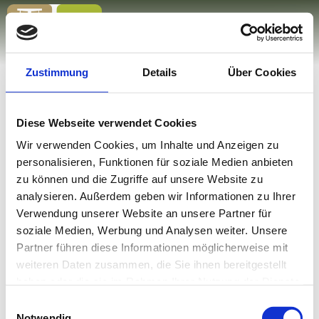
Zum
Zur
Zum
Zurück zur Startseite
Inhalt
Suche
Footer
Zustimmung
Details
Über Cookies
Diese Webseite verwendet Cookies
Informationspflichten
mehr lesen
Wir verwenden Cookies, um Inhalte und Anzeigen zu
personalisieren, Funktionen für soziale Medien anbieten
Informationspflicht nach Art. 13 und Art. 14
zu können und die Zugriffe auf unsere Website zu
DSGVO bei der Erhebung von
analysieren. Außerdem geben wir Informationen zu Ihrer
Verwendung unserer Website an unsere Partner für
personenbezogenen Daten
Museum Salz & Moor
soziale Medien, Werbung und Analysen weiter. Unsere
Klaushäusl 9
Verantwortlicher für die Erhebung von
Partner führen diese Informationen möglicherweise mit
83224 Grassau
weiteren Daten zusammen, die Sie ihnen bereitgestellt
personenbezogenen Daten nach dem
Öffnungszeiten
haben oder die sie im Rahmen Ihrer Nutzung der Dienste
Verzeichnis der Verarbeitungstätigkeiten ist die
Von Mai bis Mitte Oktober
gesammelt haben.
Einwilligungsauswahl
täglich von 11 bis 17 Uhr
Notwendig